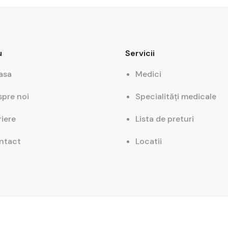
u
Servicii
asa
Medici
spre noi
Specialități medicale
iere
Lista de preturi
ntact
Locatii