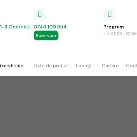
. 1-3 Odorheiu
0748 100 554
Program
L-V: 08:00 - 20:00
Rezervare
ți medicale
Lista de prețuri
Locații
Cariere
Con