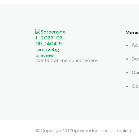
Meni
Ac
De
Contactați-ne cu încredere!
Car
Co
© Copyright
2026
polimedcenter.ro
| Realizat